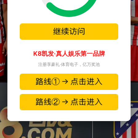
K8凯发·真人娱乐第一品牌
注册享豪礼·体育电子，亿万奖池